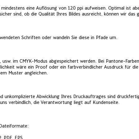
t mindestens eine Auflösung von 120 ppi aufweisen. Optimal ist a
icher sind, ob die Qualität Ihres
Bildes ausreicht, können wir das 
rwendeten Schriften oder wandeln Sie diese in Pfade um.
r, usw. im
CMYK-Modus abgespeichert werden. Bei Pantone-Farbe
lichkeit wäre ein Proof oder ein farbverbindlicher
Ausdruck für die
 dem
Muster angleichen.
und unkomplizierte Abwicklung Ihres Druckauftrages sind druckfert
uns verbindlich, die Verantwortung liegt auf
Kundenseite.
Dateiformate:
P, PDF, EPS