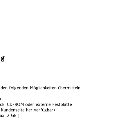
SIGNART
ARBEITEN
DIENSTLEIST
ng
 den folgenden Möglichkeiten übermitteln:
)
ick, CD-ROM oder externe Festplatte
n Kundenseite her verfügbar)
ax. 2 GB )